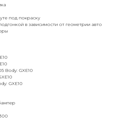
ика
оуте под покраску
подгонкой в зависимости от геометрии авто
иоры
CE10
XE10
-05 Body: GXE10
 SXE10
Body: GXE10
бампер
S300