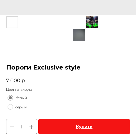
Пороги Exclusive style
7 000
р.
Цвет гелькоута
белый
серый
Купить