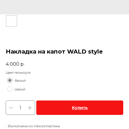
Накладка на капот WALD style
4 000
р.
Цвет гелькоута
белый
серый
Купить
- Выполнена из стеклопластика