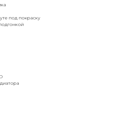
ика
оуте под покраску
 подгонкой
GD
адиатора