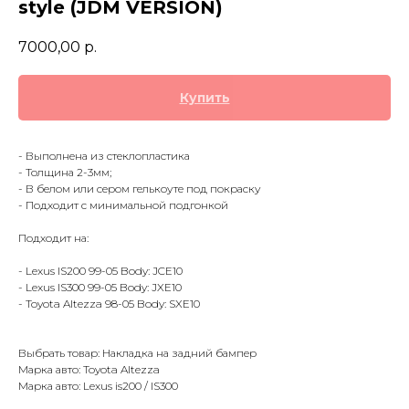
style (JDM VERSION)
7000,00
р.
Купить
- Выполнена из стеклопластика
- Толщина 2-3мм;
- В белом или сером гелькоуте под покраску
- Подходит с минимальной подгонкой
Подходит на:
- Lexus IS200 99-05 Body: JCE10
- Lexus IS300 99-05 Body: JXE10
- Toyota Altezza 98-05 Body: SXE10
Выбрать товар: Накладка на задний бампер
Марка авто: Toyota Altezza
Марка авто: Lexus is200 / IS300