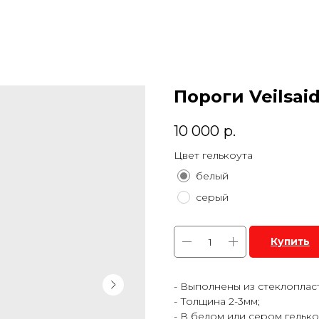
Пороги Veilsai
10 000
р.
Цвет гелькоута
белый
серый
Купить
- Выполнены из стеклоплас
- Толщина 2-3мм;
- В белом или сером гельк