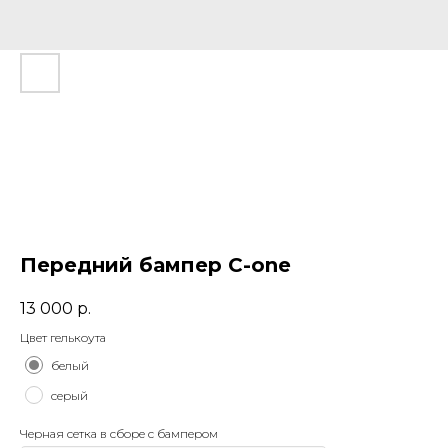
Передний бампер C-one
13 000
р.
Цвет гелькоута
белый
серый
Черная сетка в сборе с бампером