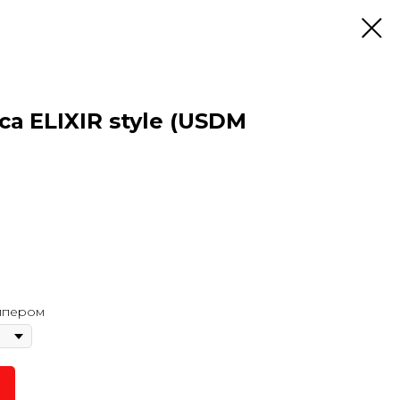
а ELIXIR style (USDM
ампером