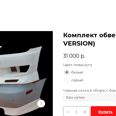
Комплект обвес
VERSION)
31 000
р.
Цвет гелькоута
белый
серый
Черная сетка в сборе с б
Купить