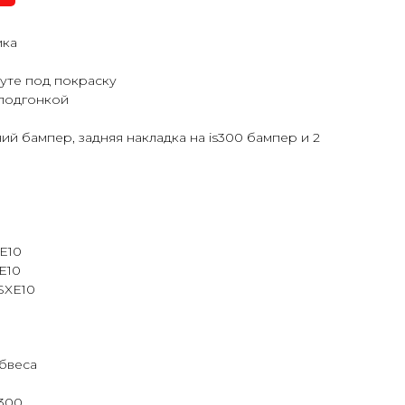
ика
оуте под покраску
 подгонкой
ий бампер, задняя накладка на is300 бампер и 2
CE10
XE10
 SXE10
обвеса
S300