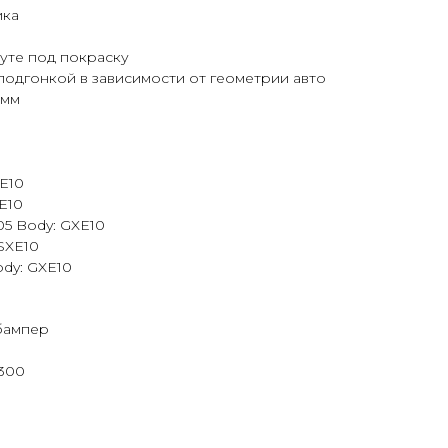
ика
оуте под покраску
подгонкой в зависимости от геометрии авто
0мм
CE10
XE10
-05 Body: GXE10
 SXE10
Body: GXE10
бампер
S300