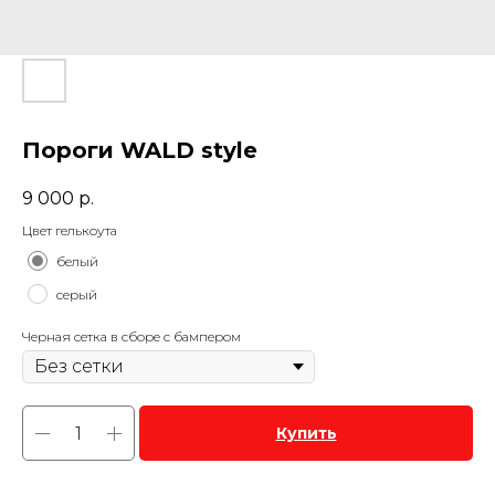
Пороги WALD style
9 000
р.
Цвет гелькоута
белый
серый
Черная сетка в сборе с бампером
Купить